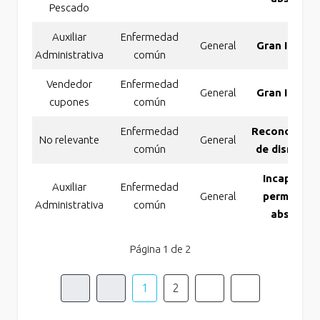
Pescado
Auxiliar
Enfermedad
General
Gran Invali
Administrativa
común
Vendedor
Enfermedad
General
Gran Invali
cupones
común
Enfermedad
Reconocimie
No relevante
General
común
de disminuc
Incapacida
Auxiliar
Enfermedad
General
permanent
Administrativa
común
absoluta
Página 1 de 2
1
2