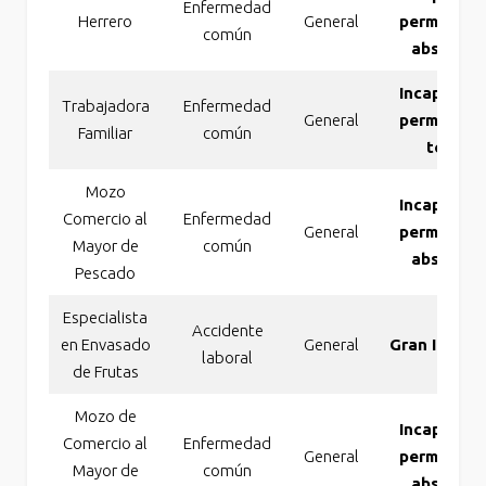
Enfermedad
Herrero
General
permanent
común
absoluta
Incapacida
Trabajadora
Enfermedad
General
permanent
Familiar
común
total
Mozo
Incapacida
Comercio al
Enfermedad
General
permanent
Mayor de
común
absoluta
Pescado
Especialista
Accidente
en Envasado
General
Gran Invali
laboral
de Frutas
Mozo de
Incapacida
Comercio al
Enfermedad
General
permanent
Mayor de
común
absoluta