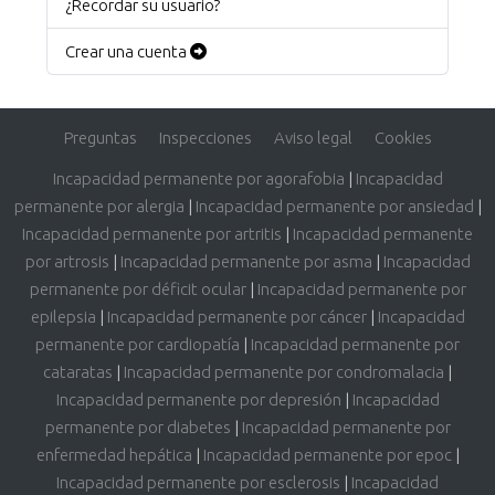
¿Recordar su usuario?
Crear una cuenta
Preguntas
Inspecciones
Aviso legal
Cookies
Incapacidad permanente por agorafobia
|
Incapacidad
permanente por alergia
|
Incapacidad permanente por ansiedad
|
Incapacidad permanente por artritis
|
Incapacidad permanente
por artrosis
|
Incapacidad permanente por asma
|
Incapacidad
permanente por déficit ocular
|
Incapacidad permanente por
epilepsia
|
Incapacidad permanente por cáncer
|
Incapacidad
permanente por cardiopatía
|
Incapacidad permanente por
cataratas
|
Incapacidad permanente por condromalacia
|
Incapacidad permanente por depresión
|
Incapacidad
permanente por diabetes
|
Incapacidad permanente por
enfermedad hepática
|
Incapacidad permanente por epoc
|
Incapacidad permanente por esclerosis
|
Incapacidad