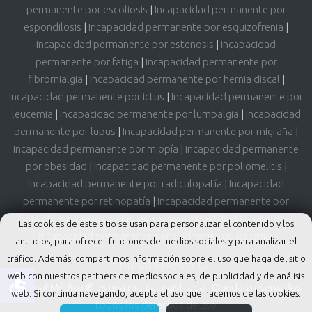
permanente por escoliosis
|
Incapacidad permanente por
espondilosis
|
Incapacidad permanente por esquizofrenia
|
Incapacidad permanente por estenosis
|
Incapacidad
permanente por fatiga
|
Incapacidad permanente por
fibromialgia
|
Incapacidad permanente por hernia discal
|
Incapacidad permanente por ictus
|
Incapacidad permanente por
leucemia
|
Incapacidad permanente por lumbalgia
|
Incapacidad
permanente por lupus
|
Incapacidad permanente por migraña
|
Incapacidad permanente por miopía
|
Incapacidad permanente
por obesidad
|
Incapacidad permanente por poliomelitis
|
Incapacidad permanente por radiculopatía
|
Incapacidad
permanente por retinopatía
|
Incapacidad permanente por
rizartrosis
|
Incapacidad permanente por túnel carpiano
|
Las cookies de este sitio se usan para personalizar el contenido y los
Incapacidad permanente por síndrome subacromial
anuncios, para ofrecer funciones de medios sociales y para analizar el
tráfico. Además, compartimos información sobre el uso que haga del sitio
Tribunal Médico ©
accessible
web con nuestros partners de medios sociales, de publicidad y de análisis
Tribunal Médico ® es una marca registrada - Quedan reservados
web. Si continúa navegando, acepta el uso que hacemos de las cookies.
todos los derechos de uso