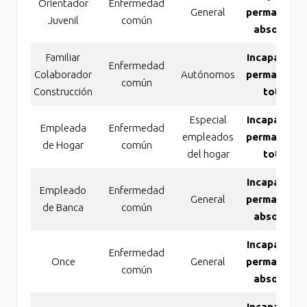
Orientador
Enfermedad
General
permanente
Juvenil
común
absoluta
Familiar
Incapacidad
Enfermedad
Colaborador
Autónomos
permanente
común
Construcción
total
Especial
Incapacidad
Empleada
Enfermedad
empleados
permanente
de Hogar
común
del hogar
total
Incapacidad
Empleado
Enfermedad
General
permanente
de Banca
común
absoluta
Incapacidad
Enfermedad
Once
General
permanente
común
absoluta
Incapacidad