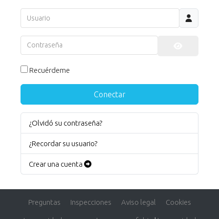
Usuario
Contraseña
Mostrar co
Recuérdeme
Conectar
¿Olvidó su contraseña?
¿Recordar su usuario?
Crear una cuenta
Preguntas
Inspecciones
Aviso legal
Cookies