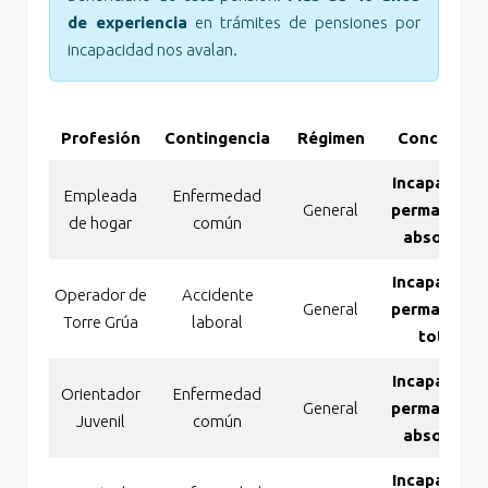
de experiencia
en trámites de pensiones por
incapacidad nos avalan.
Profesión
Contingencia
Régimen
Concesión
Incapacidad
Empleada
Enfermedad
General
permanente
de hogar
común
absoluta
Incapacidad
Operador de
Accidente
General
permanente
Torre Grúa
laboral
total
Incapacidad
Orientador
Enfermedad
General
permanente
Juvenil
común
absoluta
Incapacidad